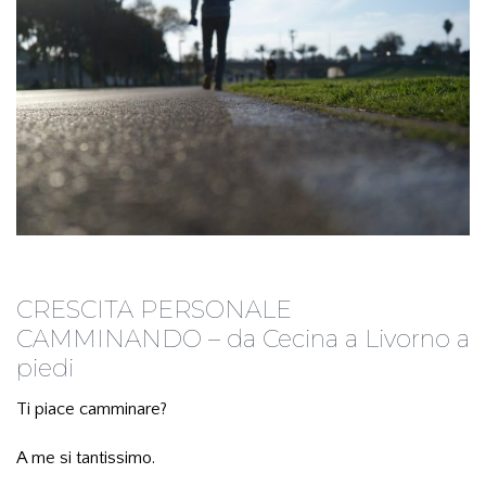
CRESCITA PERSONALE
CAMMINANDO – da Cecina a Livorno a
piedi
Ti piace camminare?
A me si tantissimo.