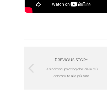
PREVIOUS STORY
Le sindromi psicologiche: dalle più
conosciute alle più rare