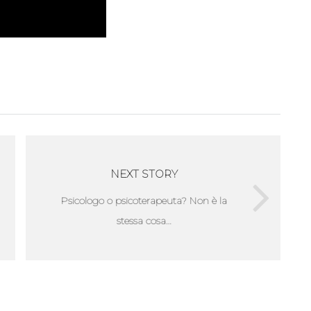
NEXT STORY
Psicologo o psicoterapeuta? Non è la
stessa cosa…