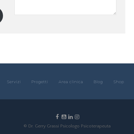
Servizi
Progetti
Area clinica
Blog
Shop
© Dr. Gerry Grassi Psicologo Psicoterapeuta