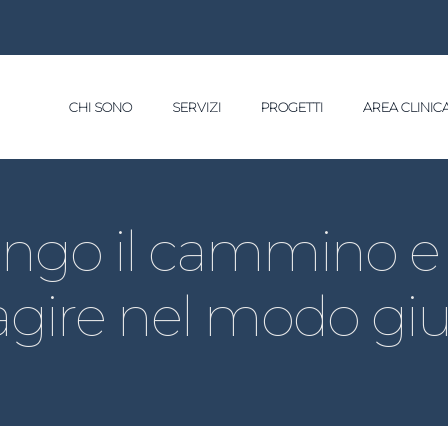
CHI SONO
SERVIZI
PROGETTI
AREA CLINIC
 lungo il cammino e
agire nel modo gi