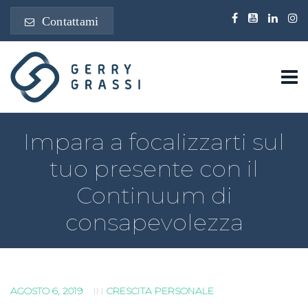
Contattami
Impara a focalizzarti sul
tuo presente con il
Continuum di
consapevolezza
AGOSTO 6, 2019
IN
CRESCITA PERSONALE