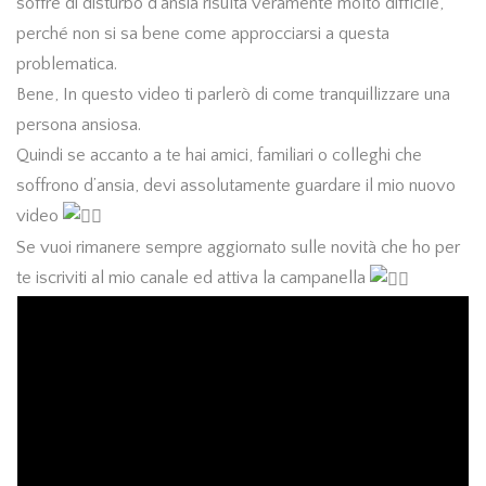
soffre di disturbo d’ansia risulta veramente molto difficile,
perché non si sa bene come approcciarsi a questa
problematica.
Bene, In questo video ti parlerò di come tranquillizzare una
persona ansiosa.
Quindi se accanto a te hai amici, familiari o colleghi che
soffrono d’ansia, devi assolutamente guardare il mio nuovo
video
Se vuoi rimanere sempre aggiornato sulle novità che ho per
te iscriviti al mio canale ed attiva la campanella