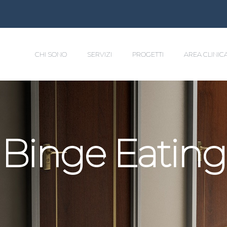
CHI SONO
SERVIZI
PROGETTI
AREA CLINIC
Binge Eating