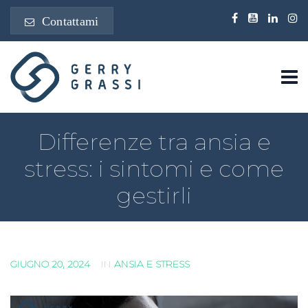
Contattami
Differenze tra ansia e
stress: i sintomi e come
gestirli
GIUGNO 20, 2024
IN
ANSIA E STRESS