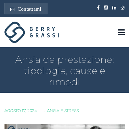
Contattami
Ansia da prestazione:
tipologie, cause e
rimedi
AGOSTO 17, 2024
IN
ANSIA E STRESS