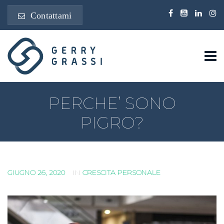
Contattami
PERCHE’ SONO
PIGRO?
GIUGNO 26, 2020
IN
CRESCITA PERSONALE