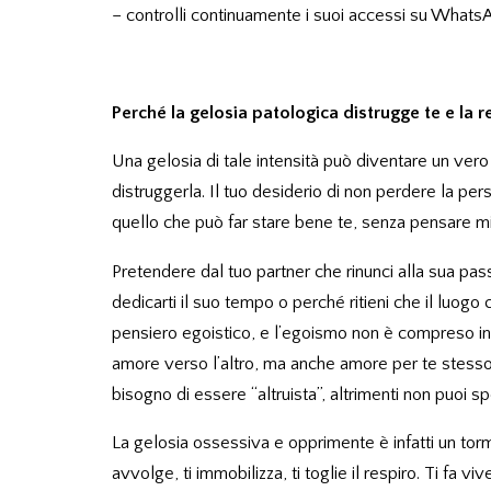
– controlli continuamente i suoi accessi su WhatsA
Perché la gelosia patologica distrugge te e la r
Una gelosia di tale intensità può diventare un ver
distruggerla. Il tuo desiderio di non perdere la per
quello che può far stare bene te, senza pensare mi
Pretendere dal tuo partner che rinunci alla sua pa
dedicarti il suo tempo o perché ritieni che il luog
pensiero egoistico, e l’egoismo non è compreso in
amore verso l’altro, ma anche amore per te stesso.
bisogno di essere “altruista”, altrimenti non puoi s
La gelosia ossessiva e opprimente è infatti un tor
avvolge, ti immobilizza, ti toglie il respiro. Ti fa v