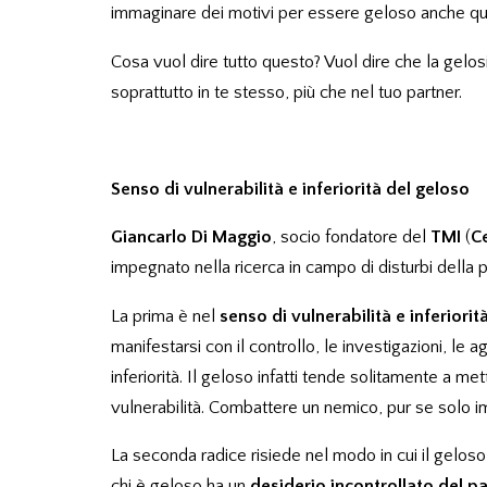
immaginare dei motivi per essere geloso anche quan
Cosa vuol dire tutto questo? Vuol dire che la gelo
soprattutto in te stesso, più che nel tuo partner.
Senso di vulnerabilità e inferiorità del geloso
Giancarlo Di Maggio
, socio fondatore del
TMI
(
C
impegnato nella ricerca in campo di disturbi della p
La prima è nel
senso di vulnerabilità e inferiorit
manifestarsi con il controllo, le investigazioni, le
inferiorità. Il geloso infatti tende solitamente a me
vulnerabilità. Combattere un nemico, pur se solo imm
La seconda radice risiede nel modo in cui il geloso
chi è geloso ha un
desiderio incontrollato del p