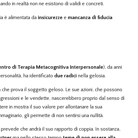
do in realtà non ne esistono di validi e concreti.
sia è alimentata da
insicurezze
e
mancanza di fiducia
entro di Terapia Metacognitiva Interpersonale
), da anni
ersonalità, ha identificato
due radici
nella gelosia.
à
che prova il soggetto geloso. Le sue azioni, che possono
 aggressioni e le vendette, nascerebbero proprio dal senso di
ttere in mostra il suo valore per allontanare la sua
aginario, gli permette di non sentirsi una nullità.
 prevede che andrà il suo rapporto di coppia. In sostanza,
artner
ma nello stesso tempo
teme di non essere alla