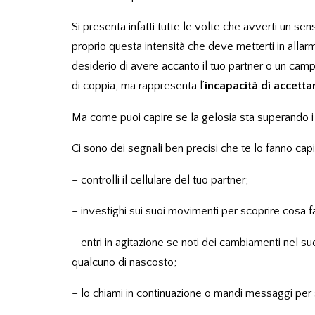
Si presenta infatti tutte le volte che avverti un se
proprio questa intensità che deve metterti in allarme
desiderio di avere accanto il tuo partner o un campa
di coppia, ma rappresenta l’
incapacità di accettar
Ma come puoi capire se la gelosia sta superando i liv
Ci sono dei segnali ben precisi che te lo fanno cap
– controlli il cellulare del tuo partner;
– investighi sui suoi movimenti per scoprire cosa f
– entri in agitazione se noti dei cambiamenti nel su
qualcuno di nascosto;
– lo chiami in continuazione o mandi messaggi per 