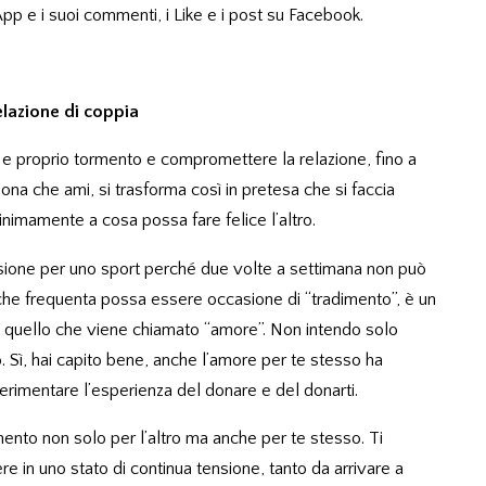
pp e i suoi commenti, i Like e i post su Facebook.
elazione di coppia
o e proprio tormento e compromettere la relazione, fino a
sona che ami, si trasforma così in pretesa che si faccia
nimamente a cosa possa fare felice l’altro.
ssione per uno sport perché due volte a settimana non può
o che frequenta possa essere occasione di “tradimento”, è un
 quello che viene chiamato “amore”. Non intendo solo
 Sì, hai capito bene, anche l’amore per te stesso ha
perimentare l’esperienza del donare e del donarti.
mento non solo per l’altro ma anche per te stesso. Ti
ivere in uno stato di continua tensione, tanto da arrivare a