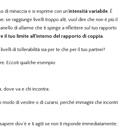
nso di minaccia e si esprime con un’
intensità variabile
. È
: se raggiunge livelli troppo alti, vuol dire che non è più il
nello di allarme che ti spinge a riflettere sul tuo rapporto
e il tuo limite all’interno del rapporto di coppia
.
elli di tollerabilità sia per te che per il tuo partner?
ire. Eccoti qualche esempio:
a, dove va e chi incontra;
o modo di vestire o di curarsi, perché immagini che incontri
sapere dov’è e ti agiti se non ti risponde immediatamente;