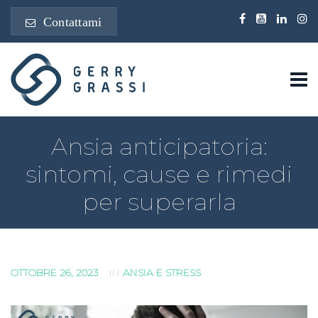
Contattami
Ansia anticipatoria:
sintomi, cause e rimedi
per superarla
OTTOBRE 26, 2023
IN
ANSIA E STRESS