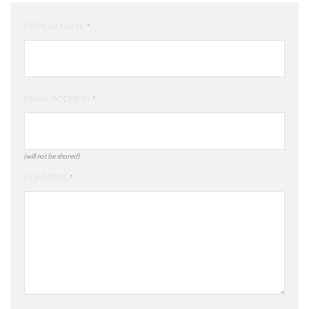
DISPLAY NAME
*
EMAIL ADDRESS
*
(will not be shared)
COMMENT
*