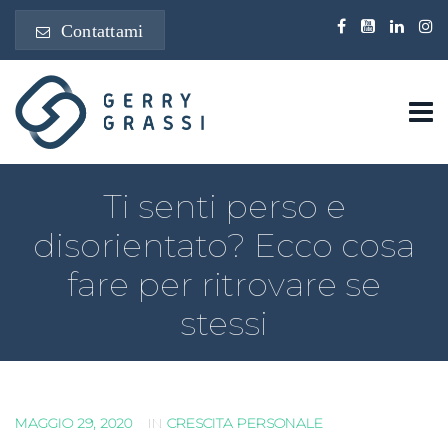
Contattami
Ti senti perso e
disorientato? Ecco cosa
fare per ritrovare se
stessi
MAGGIO 29, 2020
IN
CRESCITA PERSONALE